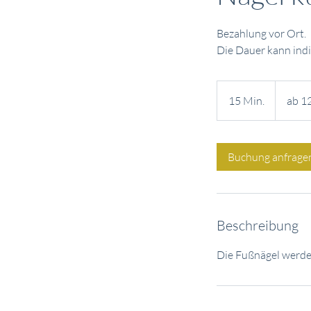
Bezahlung vor Ort.
Die Dauer kann indiv
ab
12
15 Min.
1
ab 1
€
5
M
i
Buchung anfrage
n
.
Beschreibung
Die Fußnägel werden